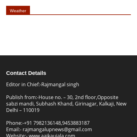
Weather
Contact Details
Editor in Chief:-Rajmangal singh
Publish from:-
House no. – 30, 2nd floor,Opposite
sabzi mandi, Subhash Khand, Girinagar, Kalkaji, New
Delhi – 110019
Phone:-
+91 7982136148,9453883187
Email:-
rajmangalupnews@gmail.com
Website:-
www.aajkaujala.com