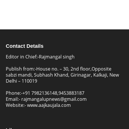
Contact Details
Editor in Chief:-Rajmangal singh
Publish from:-
House no. – 30, 2nd floor,Opposite
sabzi mandi, Subhash Khand, Girinagar, Kalkaji, New
Delhi – 110019
Phone:-
+91 7982136148,9453883187
Email:-
rajmangalupnews@gmail.com
Website:-
www.aajkaujala.com