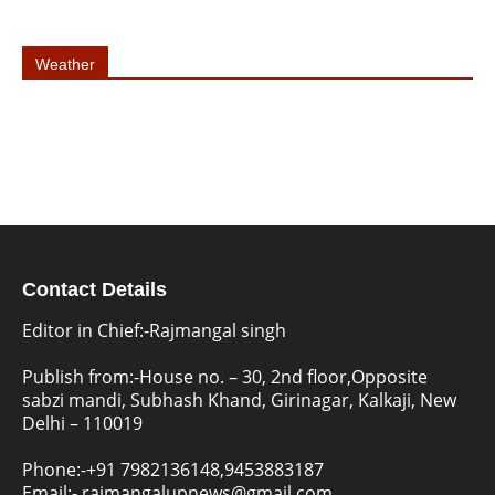
Weather
Contact Details
Editor in Chief:-Rajmangal singh
Publish from:-
House no. – 30, 2nd floor,Opposite
sabzi mandi, Subhash Khand, Girinagar, Kalkaji, New
Delhi – 110019
Phone:-
+91 7982136148,9453883187
Email:-
rajmangalupnews@gmail.com