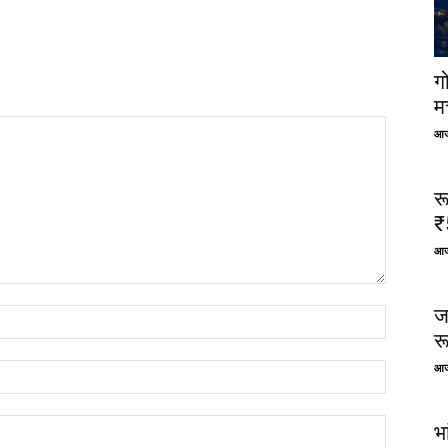
ग
म
आज
र
₹
आज
ज
र
आज
भ