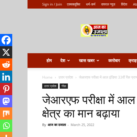
Sign in / Join
एक्सक्लूसिव
धर्म-कर्म
वायरल न्यूज़
विदेश
Ab
Aaj
ka
ujala
होम
देश
खास खबर
कारोबार
क्राइ
Home
उत्तर प्रदेश
जेआरएफ परीक्षा में आल इंडिया 33वीं रैंक प्राप्
उत्तर प्रदेश
गोंडा
जेआरएफ परीक्षा में आल इ
क्षेत्र का मान बढ़ाया
By
आज का उजाला
-
March 25, 2022