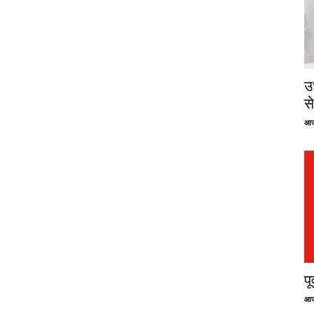
उ
से
आज
प
आज