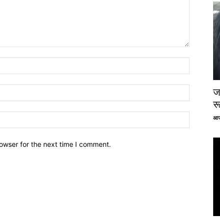
ज
र
आज
owser for the next time I comment.