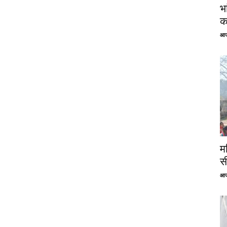
भ
क
आज
म
स
आज