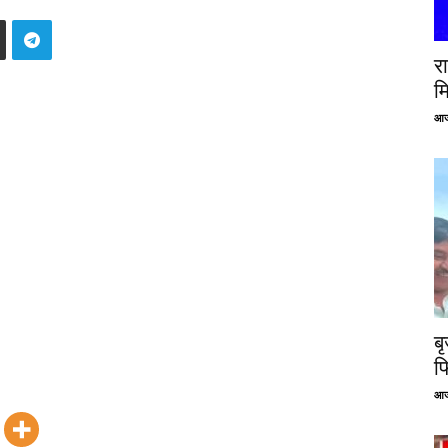
रा
म
आज
ब
फ
आज