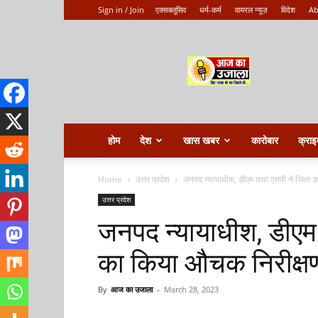
Sign in / Join
एक्सक्लूसिव
धर्म-कर्म
वायरल न्यूज़
विदेश
Ab
Aaj
ka
ujala
होम
देश
खास खबर
कारोबार
क्राइ
Home
उत्तर प्रदेश
जनपद न्यायाधीश, डीएम तथा एसपी ने जिला 
उत्तर प्रदेश
जनपद न्यायाधीश, डीएम
का किया औचक निरीक्ष
By
आज का उजाला
-
March 28, 2023