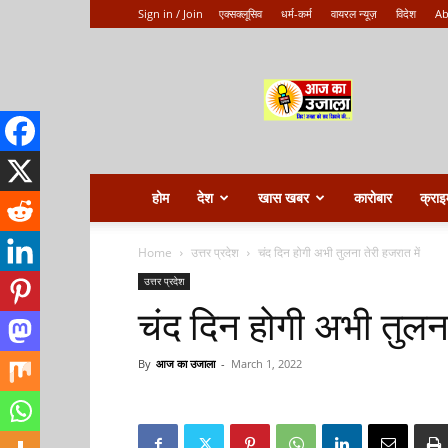
Sign in / Join
एक्सक्लूसिव
धर्म-कर्म
वायरल न्यूज़
विदेश
Ab
Aaj
ka
ujala
होम
देश
खास खबर
कारोबार
क्राइ
Home
उत्तर प्रदेश
चंद दिन होगी अभी तुलना तेरी हजरात में
उत्तर प्रदेश
चंद दिन होगी अभी तुलना
By
आज का उजाला
-
March 1, 2022