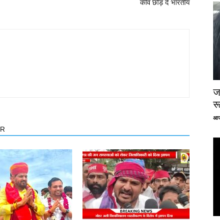
कीव छोड़ दें भारतीय
ज
र
आज
OR