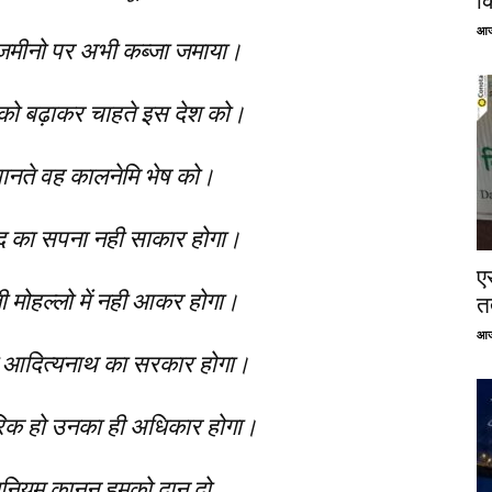
क
आज
ी जमीनो पर अभी कब्जा जमाया।
 को बढ़ाकर चाहते इस देश को।
नते वह कालनेमि भेष को।
्द का सपना नही साकार होगा।
ए
ी मोहल्लो में नही आकर होगा।
तत
आज
 आदित्यनाथ का सरकार होगा।
रिक हो उनका ही अधिकार होगा।
धिनियम कानून हमको दान दो