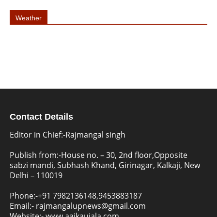
Weather
Contact Details
Editor in Chief:-Rajmangal singh
Publish from:-
House no. – 30, 2nd floor,Opposite
sabzi mandi, Subhash Khand, Girinagar, Kalkaji, New
Delhi – 110019
Phone:-
+91 7982136148,9453883187
Email:-
rajmangalupnews@gmail.com
Website:-
www.aajkaujala.com