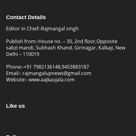
Contact Details
Editor in Chief:-Rajmangal singh
Publish from:-
House no. – 30, 2nd floor,Opposite
sabzi mandi, Subhash Khand, Girinagar, Kalkaji, New
Delhi – 110019
Phone:-
+91 7982136148,9453883187
Email:-
rajmangalupnews@gmail.com
Website:-
www.aajkaujala.com
Like us