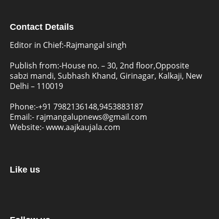
Contact Details
Editor in Chief:-Rajmangal singh
Publish from:-
House no. – 30, 2nd floor,Opposite
sabzi mandi, Subhash Khand, Girinagar, Kalkaji, New
Delhi – 110019
Phone:-
+91 7982136148,9453883187
Email:-
rajmangalupnews@gmail.com
Website:-
www.aajkaujala.com
Like us