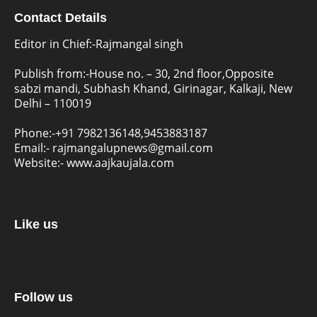
Contact Details
Editor in Chief:-Rajmangal singh
Publish from:-
House no. – 30, 2nd floor,Opposite
sabzi mandi, Subhash Khand, Girinagar, Kalkaji, New
Delhi – 110019
Phone:-
+91 7982136148,9453883187
Email:-
rajmangalupnews@gmail.com
Website:-
www.aajkaujala.com
Like us
Follow us