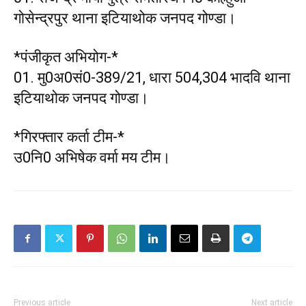
गोसेन्द्रपुर थाना इटियाथोक जनपद गोण्डा।
*पंजीकृत अभियोग-*
01. मु0अ0सं0-389/21, धारा 504,304 भादवि थाना
इटियाथोक जनपद गोण्डा।
*गिरफ्तार कर्ता टीम-*
उ0नि0 अभिषेक वर्मा मय टीम।
Previous article
Next article