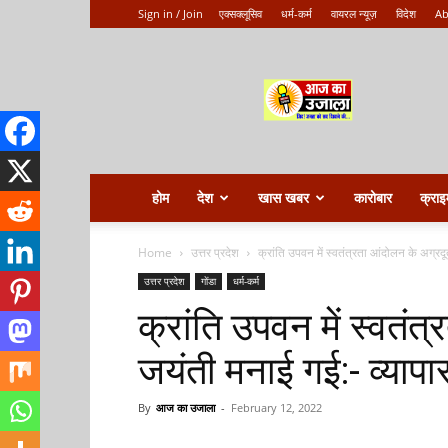
Sign in / Join
एक्सक्लूसिव
धर्म-कर्म
वायरल न्यूज़
विदेश
Ab
Aaj
ka
ujala
होम
देश
खास खबर
कारोबार
क्राइ
Home
उत्तर प्रदेश
क्रांति उपवन में स्वतंत्रता आंदोलन के अग्रद
उत्तर प्रदेश
गोंडा
धर्म-कर्म
क्रांति उपवन में स्वतं
जयंती मनाई गई:- व्यापा
By
आज का उजाला
-
February 12, 2022