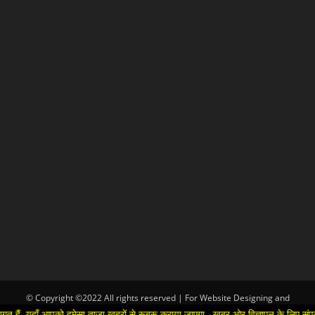
© Copyright ©2022 All rights reserved | For Website Designing and
Development call Us:-8920664806
यहाँ आपको हमेसा ताजा खबरों से रूबरू कराया जाएगा , खबर ओर विज्ञापन के लिए संपर्क कर