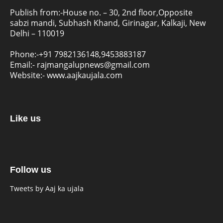
Publish from:-
House no. – 30, 2nd floor,Opposite
sabzi mandi, Subhash Khand, Girinagar, Kalkaji, New
Delhi – 110019
Phone:-
+91 7982136148,9453883187
Email:-
rajmangalupnews@gmail.com
Website:-
www.aajkaujala.com
Like us
Follow us
Tweets by Aaj ka ujala