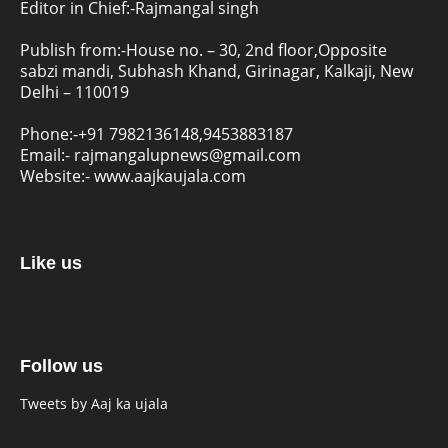
Editor in Chief:-Rajmangal singh
Publish from:-
House no. – 30, 2nd floor,Opposite
sabzi mandi, Subhash Khand, Girinagar, Kalkaji, New
Delhi – 110019
Phone:-
+91 7982136148,9453883187
Email:-
rajmangalupnews@gmail.com
Website:-
www.aajkaujala.com
Like us
Follow us
Tweets by Aaj ka ujala