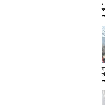
भ
क
आज
म
स
आज