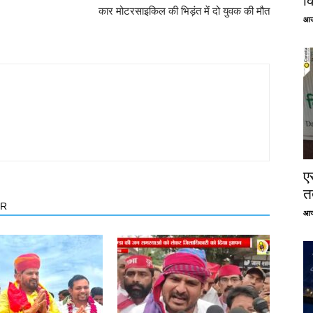
क
कार मोटरसाइकिल की भिड़ंत में दो युवक की मौत
आज
ए
तत
OR
आज