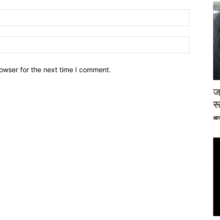
owser for the next time I comment.
ज
र
आज