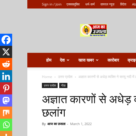
Sign in / Join
एक्सक्लूसिव
धर्म-कर्म
वायरल न्यूज़
विदेश
Ab
Aaj
ka
ujala
होम
देश
खास खबर
कारोबार
क्राइ
Home
उत्तर प्रदेश
अज्ञात कारणों से अधेड़ व्यक्ति ने सरयू नदी मे
उत्तर प्रदेश
गोंडा
अज्ञात कारणों से अधेड़ व
छलांग
By
आज का उजाला
-
March 1, 2022