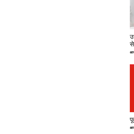
उ
से
आज
प
आज