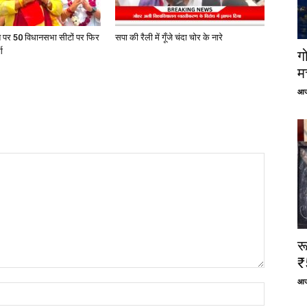
त पर 50 विधानसभा सीटों पर फिर
सपा की रैली में गूँजे चंदा चोर के नारे
ा
ग
म
आज
र
₹
आज